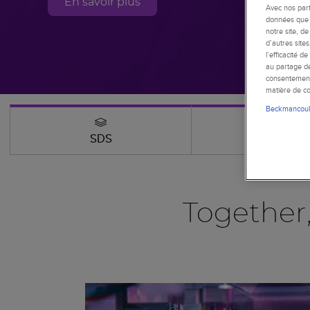
En savoir plus
Avec nos part
données que v
notre site, d
d’autres site
l’efficacité d
au partage de
consentement 
matière de co
Beckmancoult
SDS
Webinars
Together