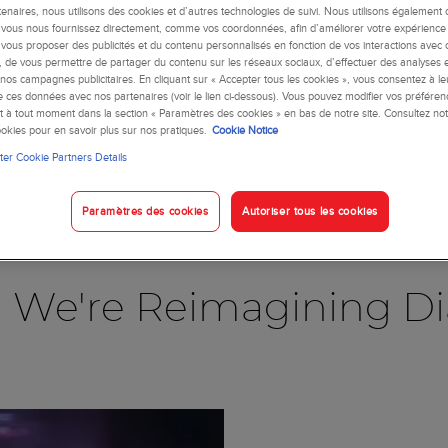
enaires, nous utilisons des cookies et d’autres technologies de suivi. Nous utilisons également 
ous nous fournissez directement, comme vos coordonnées, afin d’améliorer votre expérience u
e vous proposer des publicités et du contenu personnalisés en fonction de vos interactions avec c
s, de vous permettre de partager du contenu sur les réseaux sociaux, d’effectuer des analyses
e nos campagnes publicitaires. En cliquant sur « Accepter tous les cookies », vous consentez à leur
 ces données avec nos partenaires (voir le lien ci-dessous). Vous pouvez modifier vos préfére
à tout moment dans la section « Paramètres des cookies » en bas de notre site. Consultez not
okies pour en savoir plus sur nos pratiques.
Cookie Notice
er Cookie Partners Details
Blog
Paramètres des cookies
Autoriser tous les cookies
, We're Reimagining Di