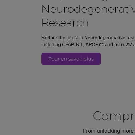
Neurodegenerativ
Research
Explore the latest in Neurodegenerative re
including GFAP, NfL, APOE ε4 and pTau-217 a
Pour en savoir plus
Compre
From unlocking more c