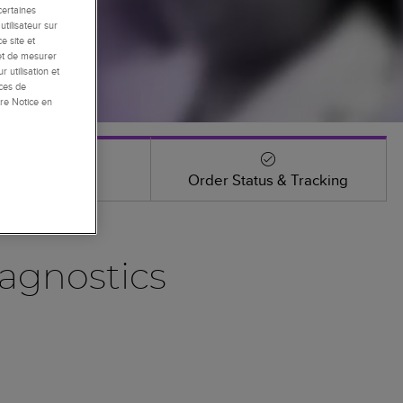
certaines
tilisateur sur
e site et
 et de mesurer
 utilisation et
nces de
re Notice en
Events
Order Status & Tracking
agnostics