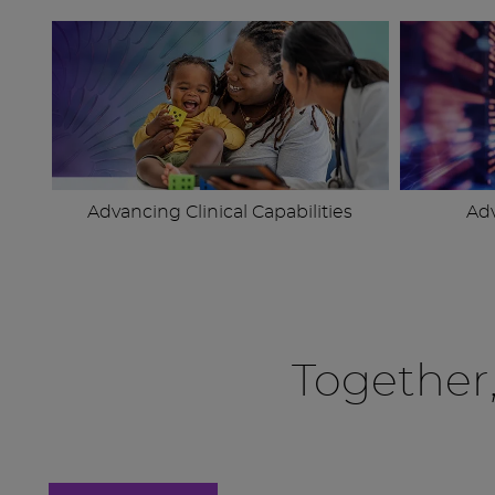
Advancing Clinical Capabilities
Ad
Together