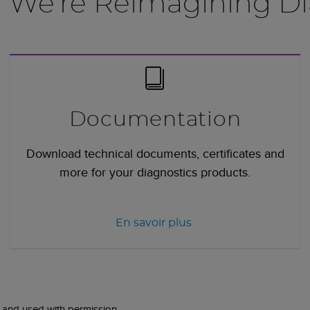
, We're Reimagining Di
Documentation
Download technical documents, certificates and
more for your diagnostics products.
En savoir plus
 and used with permission.