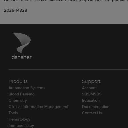
2025-14828
Produits
Support
Automation Systems
Account
Blood Banking
SDS/MSDS
Chemistry
Education
Clinical Information Management
Documentation
Tools
Contact Us
Hematology
Immunoassay