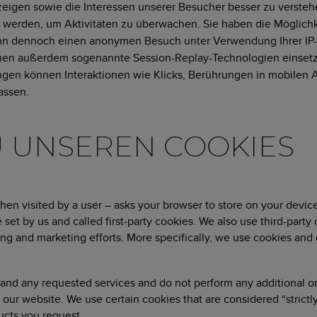
zeigen sowie die Interessen unserer Besucher besser zu verste
 werden, um Aktivitäten zu überwachen. Sie haben die Möglichk
n dennoch einen anonymen Besuch unter Verwendung Ihrer IP-A
önnen außerdem sogenannte Session-Replay-Technologien einsetze
ungen können Interaktionen wie Klicks, Berührungen in mobi
assen.
 UNSEREN COOKIES
– when visited by a user – asks your browser to store on your dev
set by us and called first-party cookies. We also use third-part
sing and marketing efforts. More specifically, we use cookies and
e and any requested services and do not perform any additional o
ur website. We use certain cookies that are considered “strictly
ducts you request.