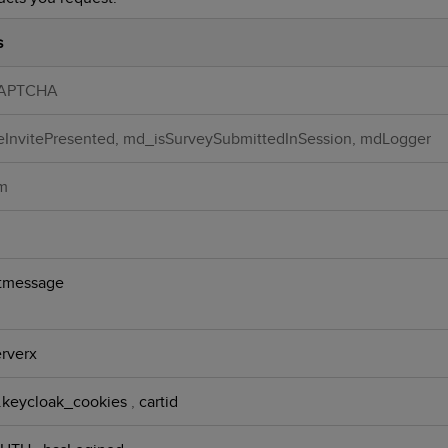
s
APTCHA
InvitePresented, md_isSurveySubmittedInSession, mdLogger
m
tmessage
rverx
.keycloak_cookies
,
cartid