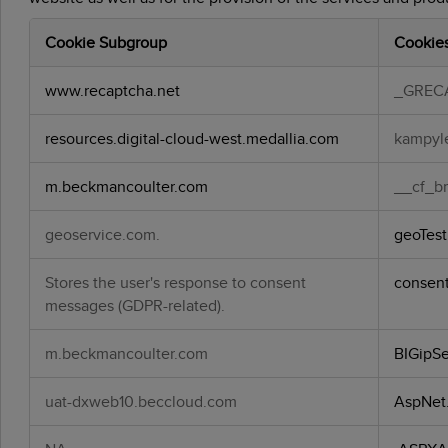
Cookie Subgroup
Cookie
Strictly
www.recaptcha.net
_GREC
Necessary
Cookies
resources.digital-cloud-west.medallia.com
kampyle
m.beckmancoulter.com
__cf_b
geoservice.com.
geoTest
Stores the user's response to consent
consen
messages (GDPR-related).
m.beckmancoulter.com
BIGipSe
uat-dxweb10.beccloud.com
AspNet