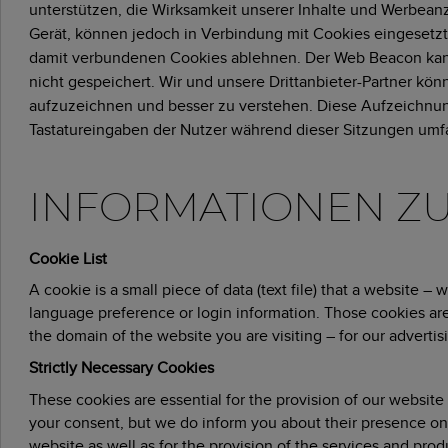
unterstützen, die Wirksamkeit unserer Inhalte und Werbean
Gerät, können jedoch in Verbindung mit Cookies eingesetzt
damit verbundenen Cookies ablehnen. Der Web Beacon kan
nicht gespeichert. Wir und unsere Drittanbieter-Partner k
aufzuzeichnen und besser zu verstehen. Diese Aufzeichn
Tastatureingaben der Nutzer während dieser Sitzungen umf
INFORMATIONEN ZU
Cookie List
A cookie is a small piece of data (text file) that a website 
language preference or login information. Those cookies are 
the domain of the website you are visiting – for our adverti
Strictly Necessary Cookies
These cookies are essential for the provision of our websit
your consent, but we do inform you about their presence on o
website as well as for the provision of the services and pro