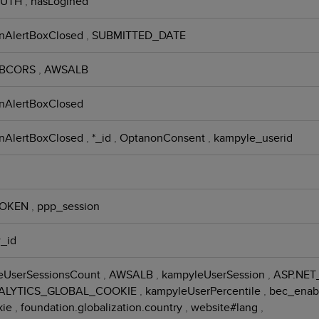
AUTH
,
hasLogined
nAlertBoxClosed
,
SUBMITTED_DATE
BCORS
,
AWSALB
nAlertBoxClosed
nAlertBoxClosed
,
*_id
,
OptanonConsent
,
kampyle_userid
TOKEN
,
ppp_session
_id
eUserSessionsCount
,
AWSALB
,
kampyleUserSession
,
ASP.NET
ALYTICS_GLOBAL_COOKIE
,
kampyleUserPercentile
,
bec_enab
kie
,
foundation.globalization.country
,
website#lang
,