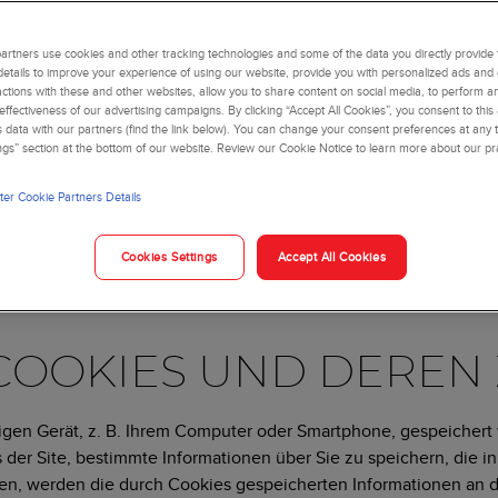
INIE
rtners use cookies and other tracking technologies and some of the data you directly provide 
details to improve your experience of using our website, provide you with personalized ads and
actions with these and other websites, allow you to share content on social media, to perform an
an Coulter
besuchen oder unsere cloudbasierten Services nut
ffectiveness of our advertising campaigns. By clicking “Accept All Cookies”, you consent to this
is data with our partners (find the link below). You can change your consent preferences at any t
 (zusammenfassend „
Cookies
“) einsetzen. Diese Cookie-Hinweise 
ngs” section at the bottom of our website. Review our Cookie Notice to learn more about our pr
en, und Ihnen verschiedene Möglichkeiten aufzeigen, Ihre Intera
okies Settings
klicken.
er Cookie Partners Details
azu benutzt werden können, eine Person direkt oder indirekt zu 
bindung stehen. Dazu gehören beispielsweise Name, Anschrift,
Cookies Settings
Accept All Cookies
COOKIES UND DEREN
higen Gerät, z. B. Ihrem Computer oder Smartphone, gespeichert
 der Site, bestimmte Informationen über Sie zu speichern, die
ufen, werden die durch Cookies gespeicherten Informationen an 