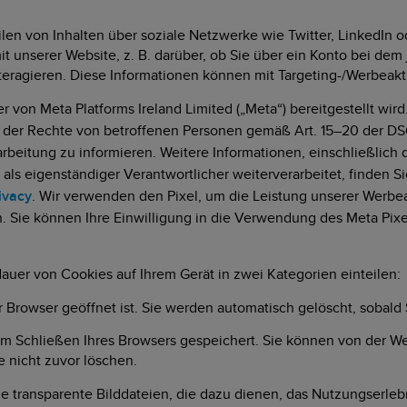
len von Inhalten über soziale Netzwerke wie Twitter, LinkedIn
 unserer Website, z. B. darüber, ob Sie über ein Konto bei dem
nteragieren. Diese Informationen können mit Targeting-/Werbeak
er von Meta Platforms Ireland Limited („Meta“) bereitgestellt wi
g der Rechte von betroffenen Personen gemäß Art. 15–20 der DSG
eitung zu informieren. Weitere Informationen, einschließlich 
ls eigenständiger Verantwortlicher weiterverarbeitet, finden Si
ivacy
. Wir verwenden den Pixel, um die Leistung unserer Werb
n. Sie können Ihre Einwilligung in die Verwendung des Meta Pixe
dauer von Cookies auf Ihrem Gerät in zwei Kategorien einteilen:
 Browser geöffnet ist. Sie werden automatisch gelöscht, sobald 
m Schließen Ihres Browsers gespeichert. Sie können von der W
e nicht zuvor löschen.
ne transparente Bilddateien, die dazu dienen, das Nutzungserleb